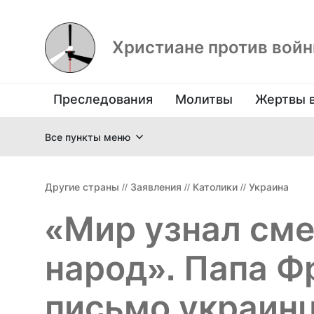
Христиане против вой
Преследования
Молитвы
Жертвы 
Все пункты меню
Другие страны
//
Заявления
//
Католики
//
Украина
«Мир узнал см
народ». Папа Ф
письмо украин