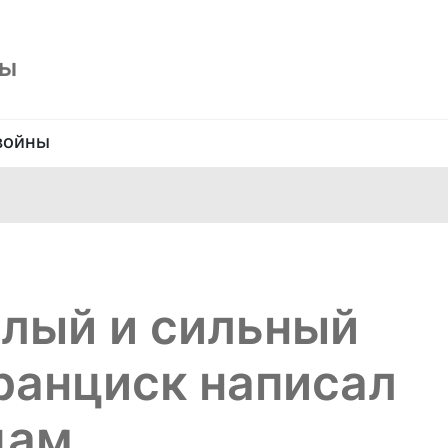
ны
войны
елый и сильный
ранциск написал
цам