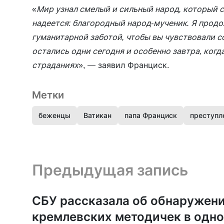
«
Мир узнал смелый и сильный народ, который с
надеется: благородный народ-мученик. Я прод
гуманитарной заботой, чтобы вы чувствовали с
остались одни сегодня и особенно завтра, ког
страданиях
», — заявил Франциск.
Метки
беженцы
Ватикан
папа Франциск
преступл
Предыдущая запись и следующая запись
Предыдущая запись
СБУ рассказала об обнаружен
кремлевских методичек в одн