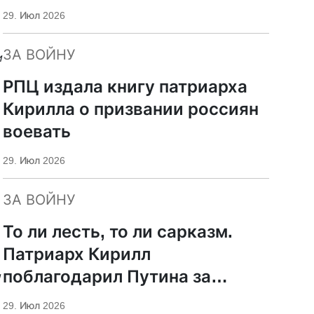
29. Июл 2026
ЗА ВОЙНУ
и
РПЦ издала книгу патриарха
Кирилла о призвании россиян
воевать
29. Июл 2026
ЗА ВОЙНУ
То ли лесть, то ли сарказм.
Патриарх Кирилл
поблагодарил Путина за
и
защиту суверенитета и
29. Июл 2026