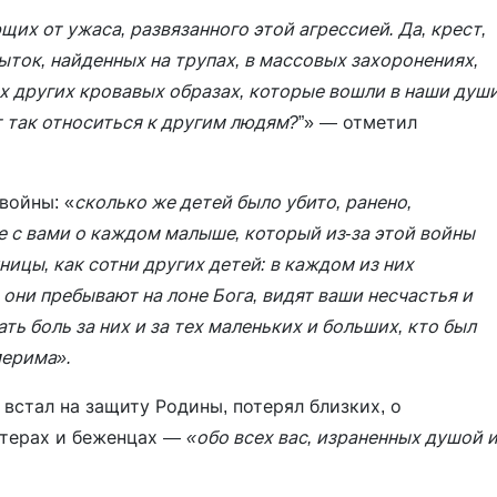
щих от ужаса, развязанного этой агрессией. Да, крест,
ыток, найденных на трупах, в массовых захоронениях,
их других кровавых образах, которые вошли в наши душ
т так относиться к другим людям?
”» — отметил
войны: «
сколько же детей было убито, ранено,
те с вами о каждом малыше, который из-за этой войны
ницы, как сотни других детей: в каждом из них
они пребывают на лоне Бога, видят ваши несчастья и
ть боль за них и за тех маленьких и больших, кто был
мерима».
 встал на защиту Родины, потерял близких, о
нтерах и беженцах —
«обо всех вас, израненных душой 