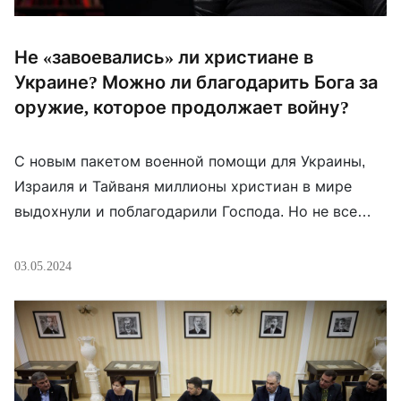
Не «завоевались» ли христиане в
Украине? Можно ли благодарить Бога за
оружие, которое продолжает войну?
С новым пакетом военной помощи для Украины,
Израиля и Тайваня миллионы христиан в мире
выдохнули и поблагодарили Господа. Но не все
поняли такую реакцию. Глава украинских
баптистов Валерий Антонюк рассуждает, как
03.05.2024
отвечать людям, задающим такие вопросы, из
страны, охваченной террором вторжения
соседнего государства.