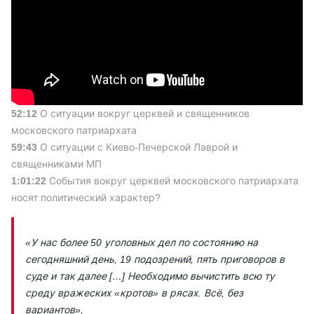
52:12
О ситуации вокруг церквей и священников
московского патриархата
59:43
О ситуации с Киево-Печерской Лаврой и
священниками МП
1:01:22
События вокруг церквей московского патриархата
носят политический характер?
«У нас более 50 уголовных дел по состоянию на
сегодняшний день, 19 подозрений, пять приговоров в
суде и так далее […] Необходимо вычистить всю ту
среду вражеских «кротов» в рясах. Всё, без
вариантов»,