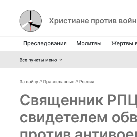
Христиане против вой
Преследования
Молитвы
Жертвы 
Все пункты меню
За войну
//
Православные
//
Россия
Священник РПЦ
свидетелем обв
против антивое