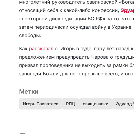
многолетний руководитель савиновской «Богад
относящий себя к какой-либо конфессии,
Эдуа
«повторной дискредитации ВС РФ» за то, что 
затем периодически осуждал войну в Украине.
свободы.
Как
рассказал
о. Игорь в суде, пару лет назад
предложением предупредить Чарова о грядущих
призвал проповедника не выходить за рамки бл
заповеди Божьи для него превыше всего, и он 
Метки
Игорь Савватеев
РПЦ
священники
Эдуард 
Предыдущая запись и следующая запись