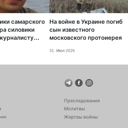
тики самарского
На войне в Украине погиб
ра силовики
сын известного
 журналисту
московского протоиерея
а «Царьград»
31. Июл 2026
Преследования
я
Молитвы
Жертвы войны
ния