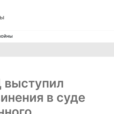
ны
войны
 выступил
инения в суде
нного