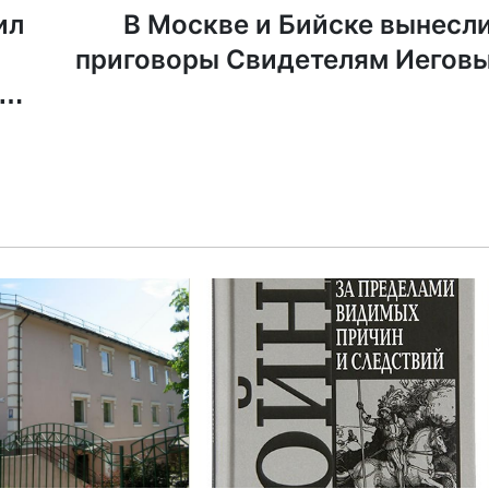
ил
В Москве и Бийске вынесл
приговоры Свидетелям Иегов
ым