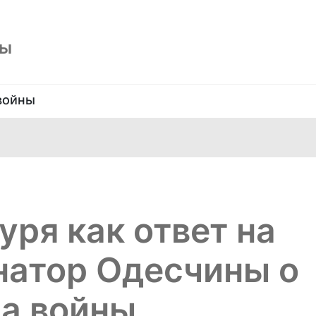
ны
войны
уря как ответ на
натор Одесчины о
ла войны