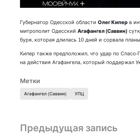
Губернатор Одесской области
Олег Кипер
в и
митрополит Одесский
Агафангел (Саввин)
сутк
буря, которая длилась 10 дней и сорвала план
Кипер также предположил, что удар по Спасо
на действия Агафангела, который поддержал У
Метки
Агафангел (Саввин)
УПЦ
Предыдущая запись и следующая запись
Предыдущая запись