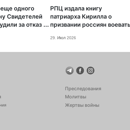
 еще одного
РПЦ издала книгу
ну Свидетелей
патриарха Кирилла о
удили за отказ от
призвании россиян воеват
ции
29. Июл 2026
Преследования
я
Молитвы
Жертвы войны
ния