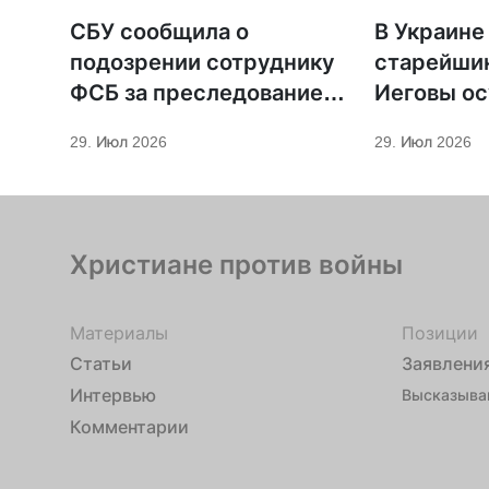
СБУ сообщила о
В Украине
подозрении сотруднику
старейши
ФСБ за преследование
Иеговы ос
священников ПЦУ
мобилиза
29. Июл 2026
29. Июл 2026
Христиане против войны
Материалы
Позиции
Статьи
Заявлени
Интервью
Высказыва
Комментарии