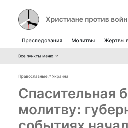
Христиане против вой
Преследования
Молитвы
Жертвы 
Все пункты меню
Православные
//
Украина
Спасительная б
молитву: губер
событиях нача