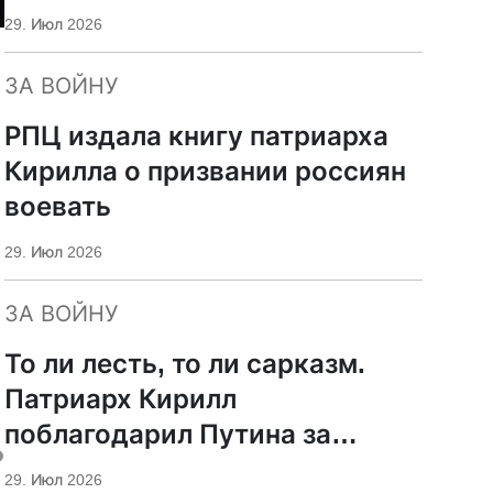
29. Июл 2026
ЗА ВОЙНУ
РПЦ издала книгу патриарха
Кирилла о призвании россиян
воевать
29. Июл 2026
ЗА ВОЙНУ
То ли лесть, то ли сарказм.
Патриарх Кирилл
поблагодарил Путина за
ь
защиту суверенитета и
29. Июл 2026