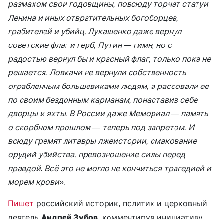
размахом свои годовщины, повсюду торчат статуи
Ленина и иных отвратительных богоборцев,
грабителей и убийц, Лукашенко даже вернул
советские флаг и герб, Путин — гимн, но с
радостью вернул бы и красный флаг, только пока не
решается. Ловкачи не вернули собственность
ограбленным большевиками людям, а рассовали ее
по своим бездонным карманам, понаставив себе
дворцы и яхты. В России даже Мемориал — память
о скорбном прошлом — теперь под запретом. И
всюду гремят литавры лжеистории, смакование
орудий убийства, превозношение силы перед
правдой. Всё это не могло не кончиться трагедией и
морем крови
».
Пишет
российский историк, политик и церковный
деятель
Андрей Зубов
, комментируя инициативу