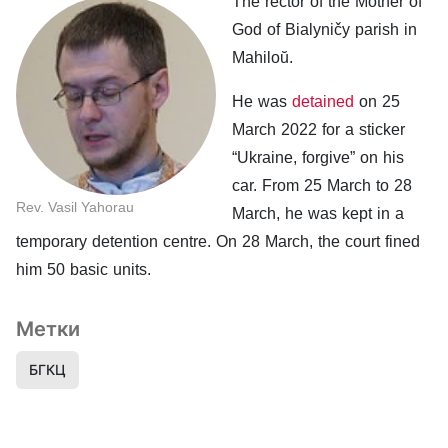
The rector of the Mother of
God of Bialyničy parish in
Mahiloŭ.
He was
detained
on 25
March 2022 for a sticker
“Ukraine, forgive” on his
car. From 25 March to 28
Rev. Vasil Yahorau
March, he was kept in a
temporary detention centre. On 28 March, the court fined
him 50 basic units.
Метки
БГКЦ