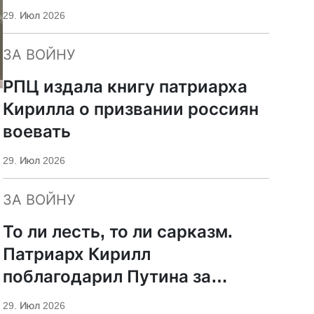
29. Июл 2026
ЗА ВОЙНУ
РПЦ издала книгу патриарха
Кирилла о призвании россиян
воевать
29. Июл 2026
ЗА ВОЙНУ
То ли лесть, то ли сарказм.
Патриарх Кирилл
поблагодарил Путина за
защиту суверенитета и
29. Июл 2026