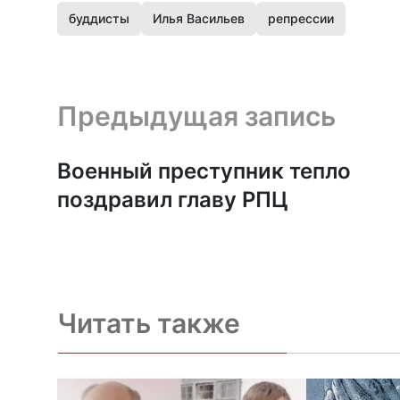
буддисты
Илья Васильев
репрессии
Предыдущая запись и следующая запись
Предыдущая запись
Военный преступник тепло
поздравил главу РПЦ
Читать также