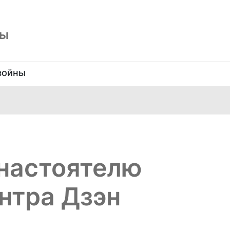
ны
войны
 настоятелю
нтра Дзэн