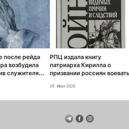
е после рейда
РПЦ издала книгу
ра возбудила
патриарха Кирилла о
ив служителя
призвании россиян воеват
29. Июл 2026