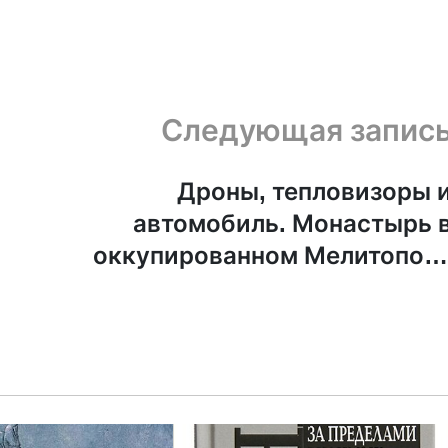
Следующая запис
Дроны, тепловизоры 
автомобиль. Монастырь 
оккупированном Мелитопол
активно помогает российски
военны