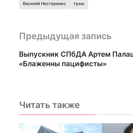
Василий Нестеренко
трэш
Предыдущая запись и следующая запись
Предыдущая запись
Выпускник СПбДА Артем Пала
«Блаженны пацифисты»
Читать также