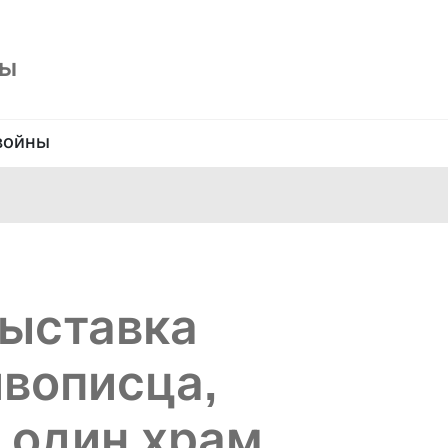
ны
войны
выставка
вописца,
 один храм