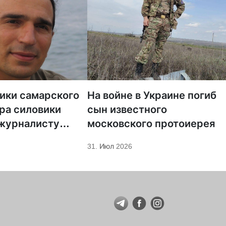
тики самарского
На войне в Украине погиб
ра силовики
сын известного
 журналисту
московского протоиерея
а «Царьград»
31. Июл 2026