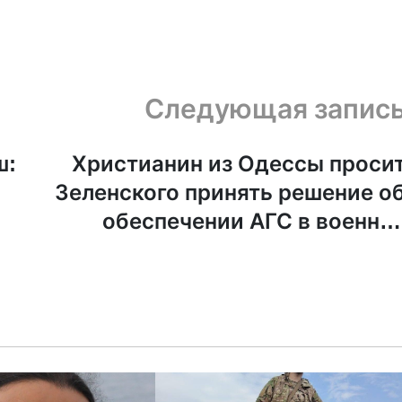
Следующая запис
ш:
Христианин из Одессы проси
Зеленского принять решение о
обеспечении АГС в военно
врем