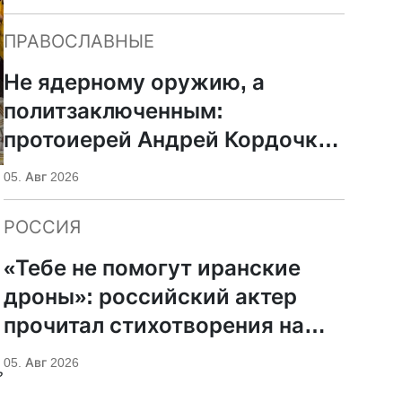
ПРАВОСЛАВНЫЕ
Не ядерному оружию, а
политзаключенным:
протоиерей Андрей Кордочкин
предложил иное
05. Авг 2026
покровительство для
Серафима Саровского
РОССИЯ
«Тебе не помогут иранские
дроны»: российский актер
прочитал стихотворения на
фоне храмов РПЦ
05. Авг 2026
ь