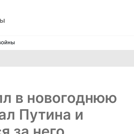
ны
войны
лл в новогоднюю
ал Путина и
я за него