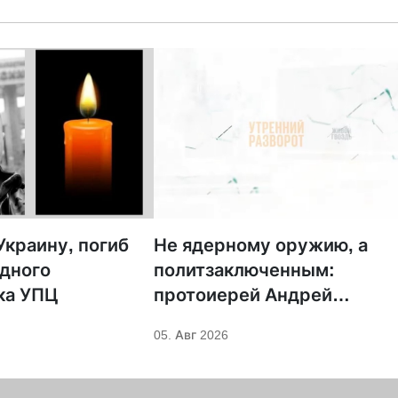
краину, погиб
Не ядерному оружию, а
дного
политзаключенным:
ка УПЦ
протоиерей Андрей
Кордочкин предложил
05. Авг 2026
иное покровительство для
Серафима Саровского