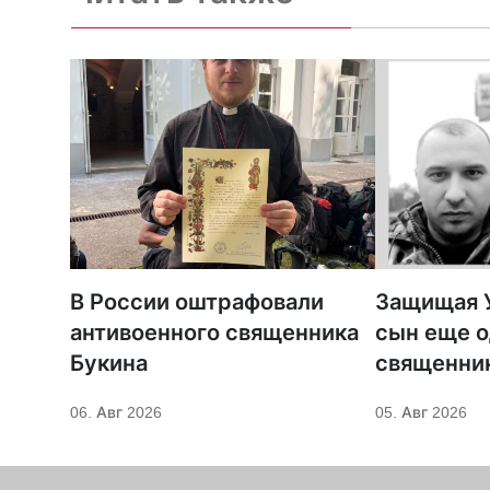
В России оштрафовали
Защищая У
антивоенного священника
сын еще о
Букина
священни
06. Авг 2026
05. Авг 2026