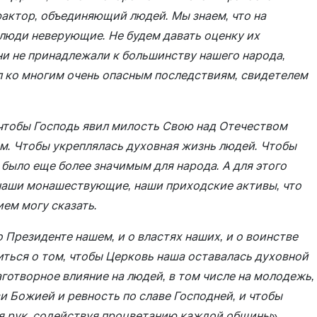
фактор, объединяющий людей. Мы знаем, что на
 люди неверующие. Не будем давать оценку их
они не принадлежали к большинству нашего народа,
л ко многим очень опасным последствиям, свидетелем
чтобы Господь явил милость Свою над Отечеством
м. Чтобы укреплялась духовная жизнь людей. Чтобы
было еще более значимым для народа. А для этого
наши монашествующие, наши приходские активы, что
ием могу сказать.
 Президенте нашем, и о властях наших, и о воинстве
ться о том, чтобы Церковь наша оставалась духовной
аготворное влияние на людей, в том числе на молодежь,
 Божией и ревность по славе Господней, и чтобы
я рук, содействуя процветанию каждой общины».