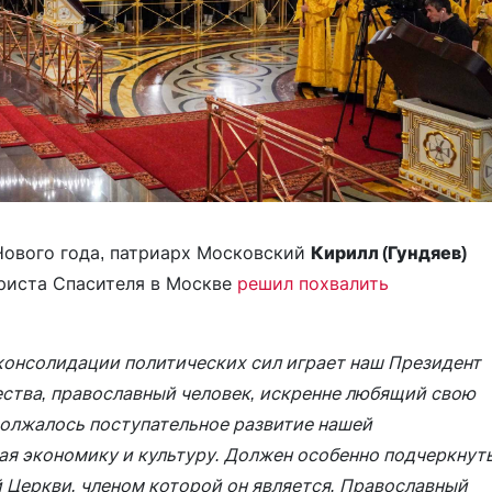
 Нового года, патриарх Московский
Кирилл (Гундяев)
Христа Спасителя в Москве
решил похвалить
 консолидации политических сил играет наш Президент
ества, православный человек, искренне любящий свою
должалось поступательное развитие нашей
ая экономику и культуру. Должен особенно подчеркнут
 Церкви, членом которой он является. Православный