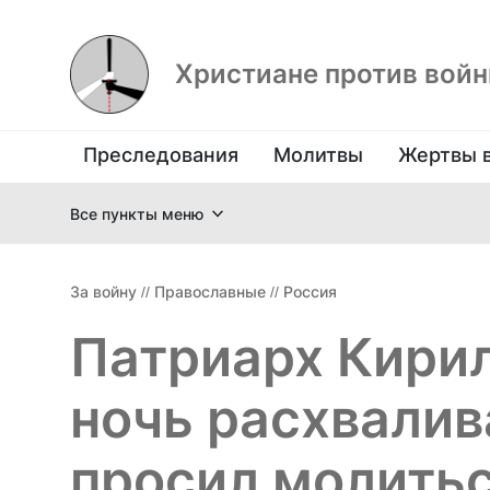
Христиане против вой
Преследования
Молитвы
Жертвы 
Все пункты меню
За войну
//
Православные
//
Россия
Патриарх Кири
ночь расхвалив
просил молитьс