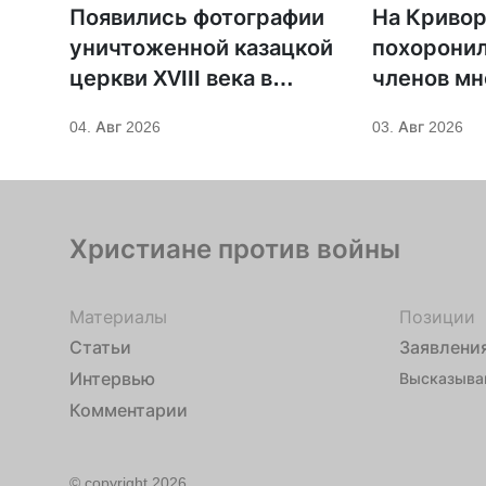
Появились фотографии
На Криво
уничтоженной казацкой
похоронил
церкви XVIII века в
членов мн
Бериславе
христианс
04. Авг 2026
03. Авг 2026
погибших 
ударе
Христиане против войны
Материалы
Позиции
Статьи
Заявлени
Интервью
Высказыва
Комментарии
© copyright 2026