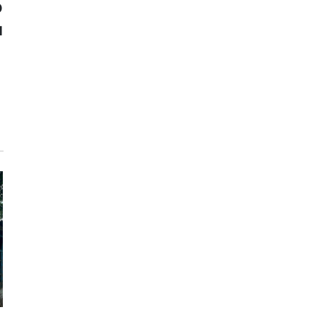
о
ы
а
»