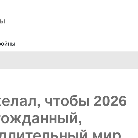
ны
войны
елал, чтобы 2026
гожданный,
 длительный мир