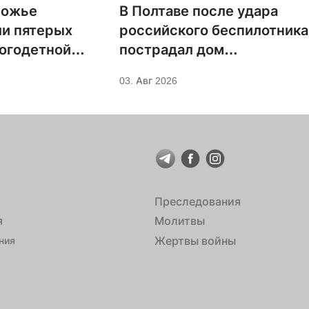
рожье
В Полтаве после удара
и пятерых
российского беспилотника
огодетной
пострадал дом
кой семьи,
священника УПЦ
03. Авг 2026
при российском
Преследования
я
Молитвы
Жертвы войны
ния