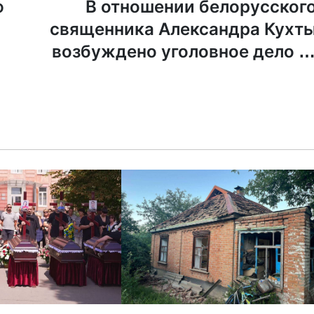
ю
В отношении белорусског
священника Александра Кухт
возбуждено уголовное дело з
«экстремизм