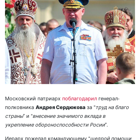
Московский патриарх
поблагодарил
генерал-
полковника
Андрея Сердюкова
за “
труд на благо
страны
” и “
внесение значимого вклада в
укрепление обороноспособности Росии
”.
Иерарх пожелал командующему “
щедрой помощи