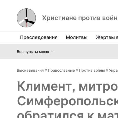
Христиане против вой
Преследования
Молитвы
Жертвы 
Все пункты меню
Высказывания
//
Православные
//
Против войны
//
Укра
Климент, митр
Симферопольск
обратился к ма