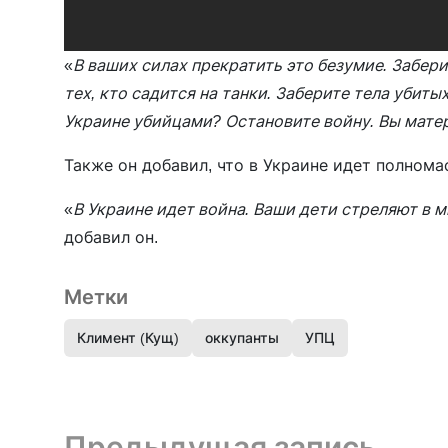
«
В ваших силах прекратить это безумие. Заберит
тех, кто садится на танки. Заберите тела убит
Украине убийцами? Остановите войну. Вы матер
Также он добавил, что в Украине идет полнома
«
В Украине идет война. Ваши дети стреляют в 
добавил он.
Метки
Климент (Кущ)
оккупанты
УПЦ
Предыдущая запись и следующая запись
Предыдущая запись