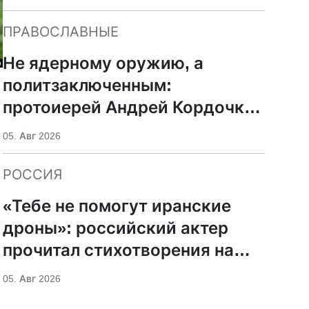
ПРАВОСЛАВНЫЕ
Не ядерному оружию, а
политзаключенным:
протоиерей Андрей Кордочкин
предложил иное
05. Авг 2026
покровительство для
Серафима Саровского
РОССИЯ
«Тебе не помогут иранские
дроны»: российский актер
прочитал стихотворения на
фоне храмов РПЦ
05. Авг 2026