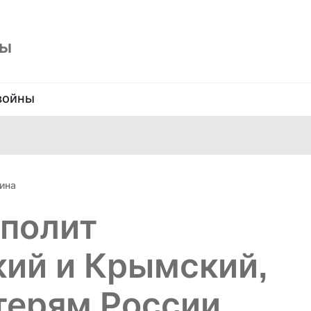
ны
войны
ина
ополит
ий и Крымский,
терям России