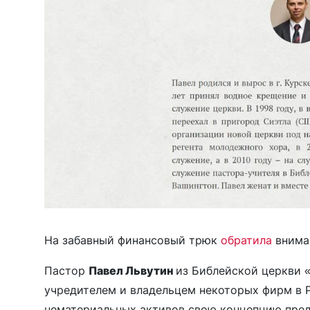
На забавный финансовый трюк
обратила
внима
Пастор
Павел Львутин
из Библейской церкви «
учредителем и владельцем некоторых фирм в Ро
нематериальных активов свою концепцию пред