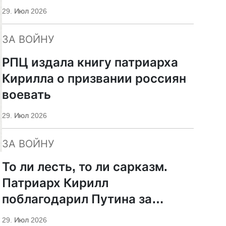
29. Июл 2026
ЗА ВОЙНУ
РПЦ издала книгу патриарха
Кирилла о призвании россиян
воевать
29. Июл 2026
ЗА ВОЙНУ
То ли лесть, то ли сарказм.
Патриарх Кирилл
поблагодарил Путина за
защиту суверенитета и
29. Июл 2026