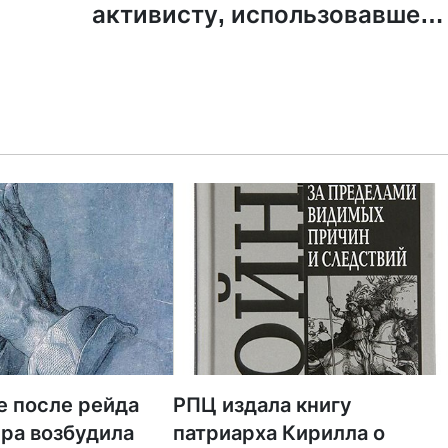
активисту, использовавшем
библейские цитаты в свои
пикета
е после рейда
РПЦ издала книгу
ра возбудила
патриарха Кирилла о