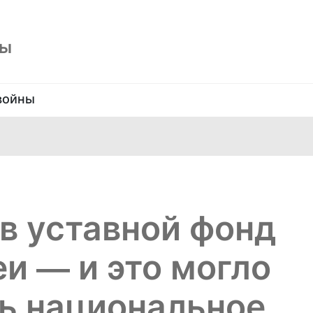
ны
войны
в уставной фонд
и — и это могло
ь национальное