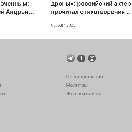
люченным:
дроны»: российский актер
ей Андрей
прочитал стихотворения н
н предложил
фоне храмов РПЦ
05. Авг 2026
овительство для
 Саровского
Преследования
я
Молитвы
Жертвы войны
ния