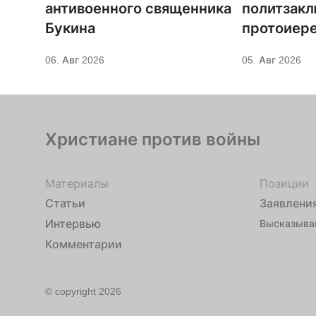
антивоенного священника
политзак
Букина
протоиер
Кордочки
06. Авг 2026
05. Авг 2026
иное покр
Серафима
Христиане против войны
Материалы
Позиции
Статьи
Заявлени
Интервью
Высказыва
Комментарии
© copyright 2026