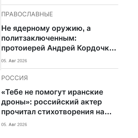
ПРАВОСЛАВНЫЕ
Не ядерному оружию, а
политзаключенным:
протоиерей Андрей Кордочкин
предложил иное
05. Авг 2026
покровительство для
Серафима Саровского
РОССИЯ
«Тебе не помогут иранские
дроны»: российский актер
прочитал стихотворения на
фоне храмов РПЦ
05. Авг 2026