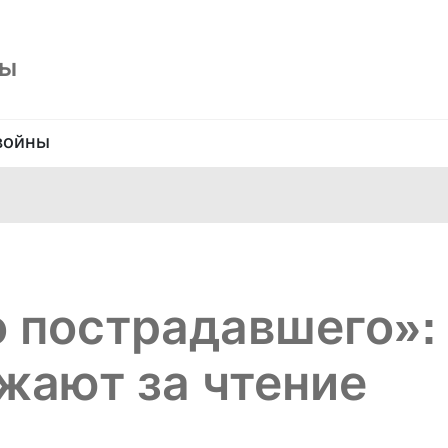
ны
войны
о пострадавшего»:
ажают за чтение