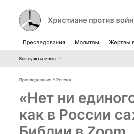
Христиане против вой
Преследования
Молитвы
Жертвы 
Все пункты меню
Преследования
//
Россия
«Нет ни единог
как в России с
Библии в Zoom