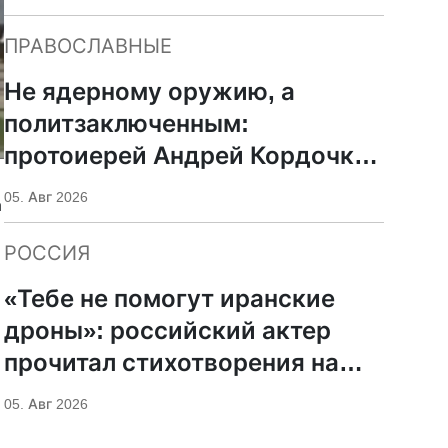
ПРАВОСЛАВНЫЕ
Не ядерному оружию, а
политзаключенным:
протоиерей Андрей Кордочкин
предложил иное
05. Авг 2026
а
покровительство для
Серафима Саровского
РОССИЯ
«Тебе не помогут иранские
дроны»: российский актер
прочитал стихотворения на
фоне храмов РПЦ
05. Авг 2026