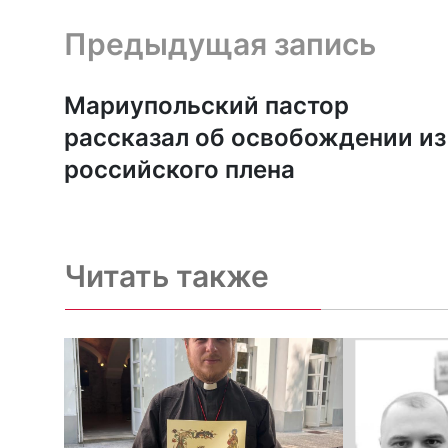
Предыдущая запись и следующая запись
Предыдущая запись
Мариупольский пастор
рассказал об освобождении из
российского плена
Читать также