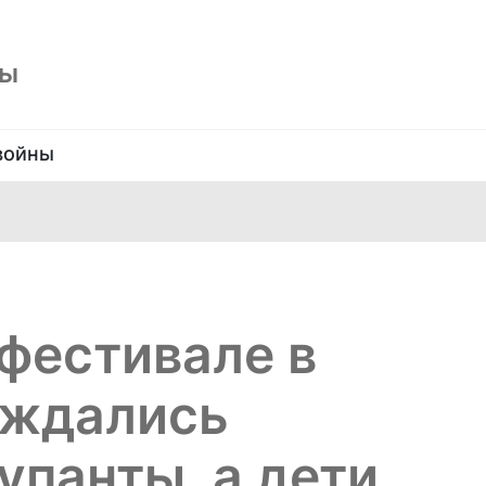
ны
войны
фестивале в
аждались
упанты, а дети