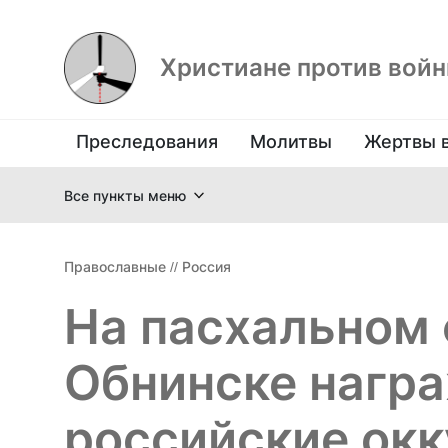
Христиане против вой
Преследования
Молитвы
Жертвы 
Все пункты меню
Православные
//
Россия
На пасхальном 
Обнинске нагр
российские окк