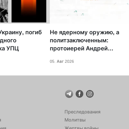
краину, погиб
Не ядерному оружию, а
дного
политзаключенным:
ка УПЦ
протоиерей Андрей
Кордочкин предложил
05. Авг 2026
иное покровительство для
Серафима Саровского
Преследования
я
Молитвы
Жертвы войны
ния