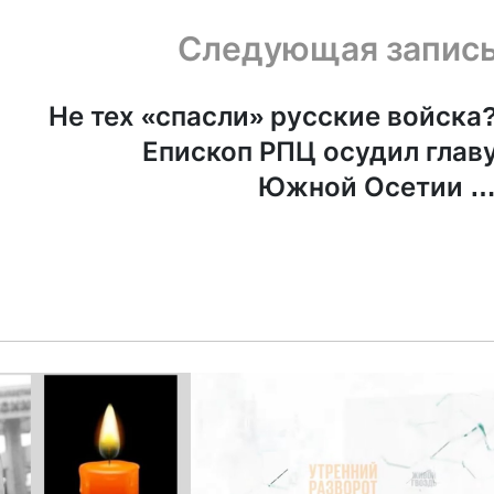
Следующая запис
Не тех «спасли» русские войска
Епископ РПЦ осудил глав
Южной Осетии з
«неправильную» церков