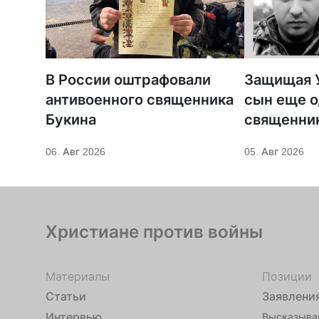
В России оштрафовали
Защищая У
антивоенного священника
сын еще о
Букина
священни
06. Авг 2026
05. Авг 2026
Христиане против войны
Материалы
Позиции
Статьи
Заявлени
Интервью
Высказыва