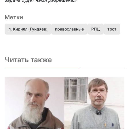
задача будет нами разрешена
.»
Метки
п. Кирилл (Гундяев)
православные
РПЦ
тост
Читать также