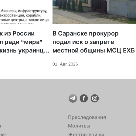
 из России
В Саранске прокурор
 ради “мира”
подал иск о запрете
жизнь украинцев
местной общины МСЦ ЕХБ
мой”
01. Авг 2026
Преследования
я
Молитвы
Жертвы войны
ния