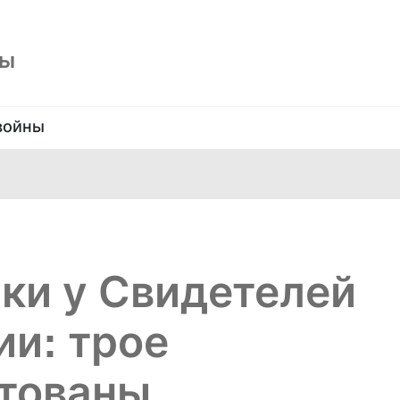
ны
войны
ки у Свидетелей
ии: трое
тованы