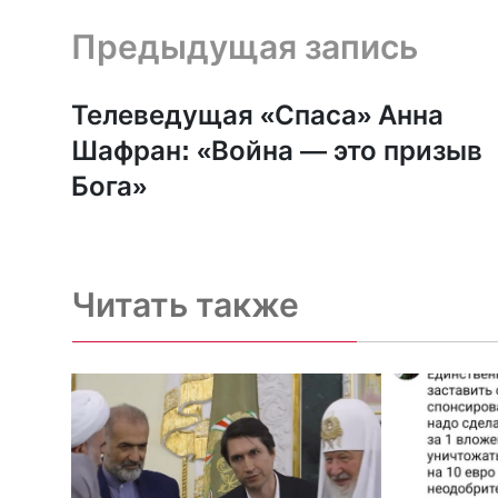
Предыдущая запись и следующая запись
Предыдущая запись
Телеведущая «Спаса» Анна
Шафран: «Война — это призыв
Бога»
Читать также