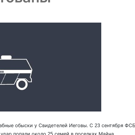
бные обыски у Свидетелей Иеговы. С 23 сентября ФС
удар попали около 25 семей в поселках Майна,