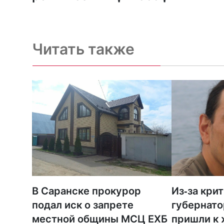
Константин Сигов
Читать также
В Саранске прокурор
Из-за кри
подал иск о запрете
губернато
местной общины МСЦ ЕХБ
пришли к