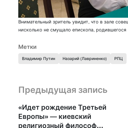
Внимательный зритель увидит, что в зале сов
нисколько не смущало епископа, родившегося
Метки
Владимир Путин
Назарий (Лавриненко)
РПЦ
Предыдущая запись и следующая запись
Предыдущая запись
«Идет рождение Третьей
Европы» — киевский
религиозный философ