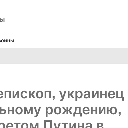
ны
войны
пископ, украинец
льному рождению,
ретом Путина в