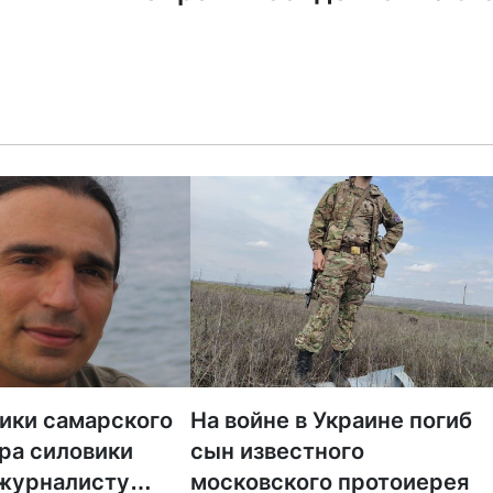
тики самарского
На войне в Украине погиб
ра силовики
сын известного
 журналисту
московского протоиерея