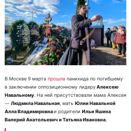
В Москве 9 марта
прошла
панихида по погибшему
в заключении оппозиционному лидеру
Алексею
Навальному
. На ней присутствовали мама Алексея
—
Людмила Навальная
, мать
Юлии Навальной
Алла Владимировна
и родители
Ильи Яшина
Валерий Анатольевич и Татьяна Ивановна.