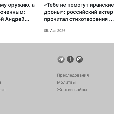
му оружию, а
«Тебе не помогут ирански
люченным:
дроны»: российский актер
ей Андрей
прочитал стихотворения н
н предложил
фоне храмов РПЦ
05. Авг 2026
овительство для
 Саровского
Преследования
я
Молитвы
Жертвы войны
ния