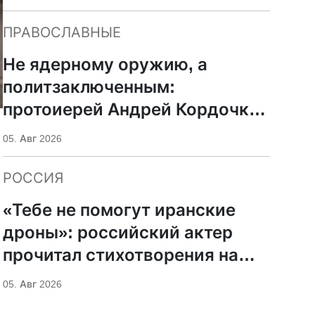
ПРАВОСЛАВНЫЕ
Не ядерному оружию, а
политзаключенным:
протоиерей Андрей Кордочкин
предложил иное
05. Авг 2026
покровительство для
Серафима Саровского
РОССИЯ
«Тебе не помогут иранские
дроны»: российский актер
прочитал стихотворения на
фоне храмов РПЦ
05. Авг 2026