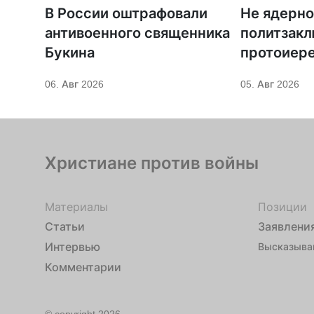
В России оштрафовали
Не ядерно
антивоенного священника
политзак
Букина
протоиер
Кордочки
06. Авг 2026
05. Авг 2026
иное покр
Серафима
Христиане против войны
Материалы
Позиции
Статьи
Заявлени
Интервью
Высказыва
Комментарии
© copyright 2026