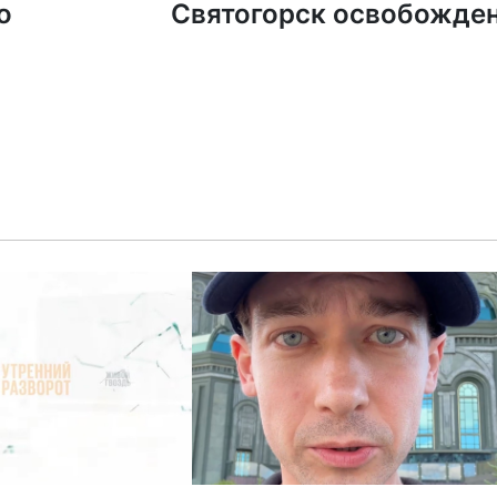
о
Святогорск освобожде