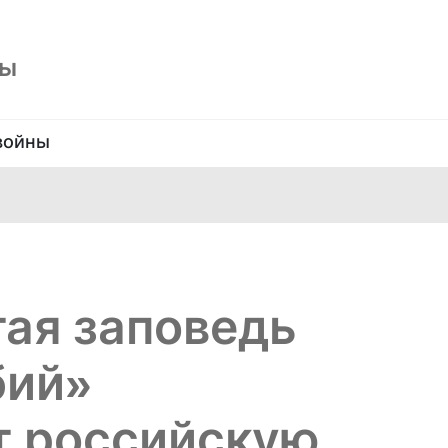
ны
войны
тая заповедь
бий»
т российскую