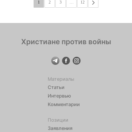
1
2
3
…
12
»
Христиане против войны
Материалы
Статьи
Интервью
Комментарии
Позиции
Заявления