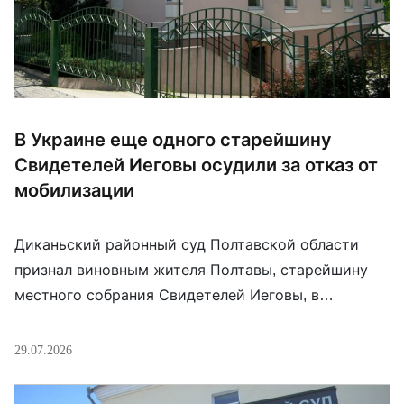
В Украине еще одного старейшину
Свидетелей Иеговы осудили за отказ от
мобилизации
Диканьский районный суд Полтавской области
признал виновным жителя Полтавы, старейшину
местного собрания Свидетелей Иеговы, в
уклонении от призыва во время мобилизации.
Мужчине назначили 3 года лишения свободы, но
29.07.2026
освободили от отбывания наказания с
испытательным сроком на 1 год. По материалам