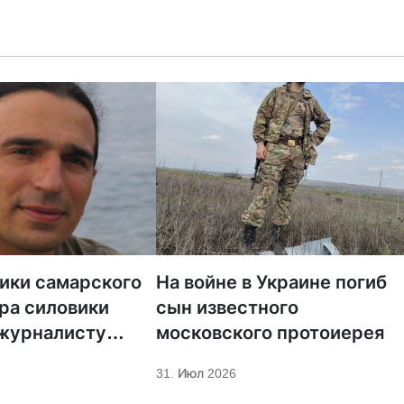
тики самарского
На войне в Украине погиб
ра силовики
сын известного
 журналисту
московского протоиерея
а «Царьград»
31. Июл 2026