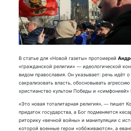
В статье для «Новой газеты» протоиерей
Андр
«гражданской религии» — идеологической кон
видом православия. Он указывает: речь идёт 
сакрализовать власть, обосновывать агрессию
христианство культом Победы и «симфонией» 
«Это новая тоталитарная религия», — пишет К
придаток государства, а Бог подменяется кеса
риторику «вечной войны» и манипуляции с ист
которой военные герои «обóживаются», а еванг