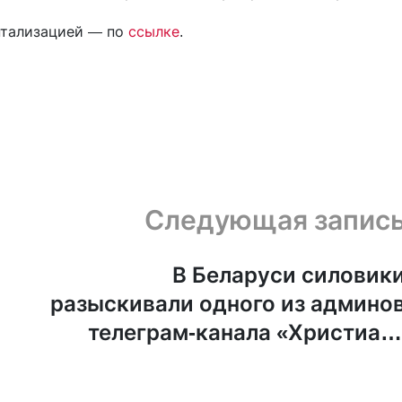
нтализацией — по
ссылке
.
Следующая запис
В Беларуси силовик
й
разыскивали одного из админо
телеграм-канала «Христиан
против войны