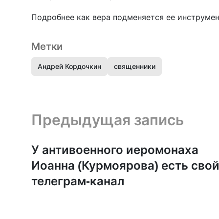
Подробнее как вера подменяется ее инструме
Метки
Андрей Кордочкин
священники
Предыдущая запись и следующая запись
Предыдущая запись
У антивоенного иеромонаха
Иоанна (Курмоярова) есть сво
телеграм-канал