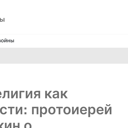
ны
войны
лигия как
сти: протоиерей
кин о