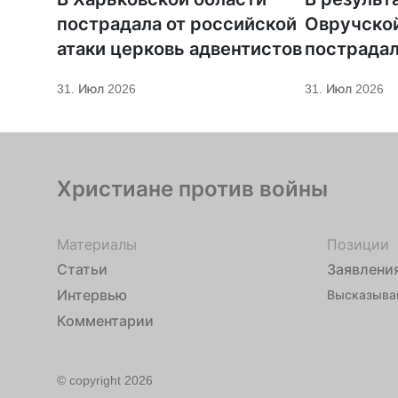
пострадала от российской
Овручско
атаки церковь адвентистов
пострадал
31. Июл 2026
31. Июл 2026
Христиане против войны
Материалы
Позиции
Статьи
Заявлени
Интервью
Высказыва
Комментарии
© copyright 2026