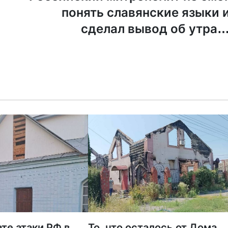
понять славянские языки 
сделал вывод об утрат
генетического код
те атаки РФ в
То, что осталось от Дома