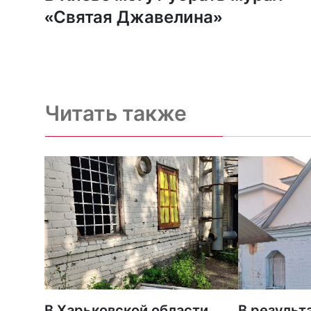
«Святая Джавелина»
Читать также
В Харьковской области
В результа