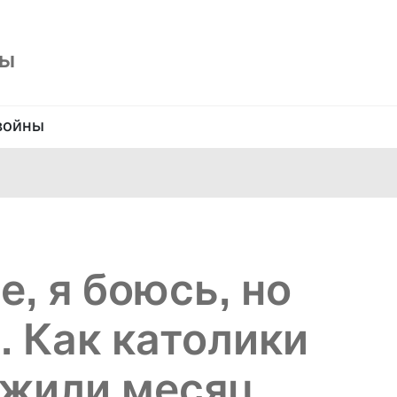
ны
войны
, я боюсь, но
. Как католики
ежили месяц