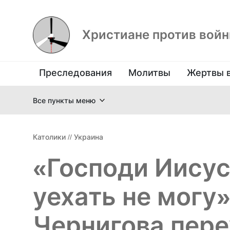
Христиане против вой
Преследования
Молитвы
Жертвы 
Все пункты меню
Католики
//
Украина
«Господи Иисусе
уехать не могу»
Чернигова пер