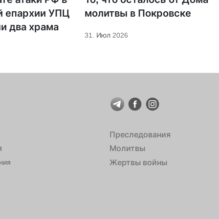
й епархии УПЦ
молитвы в Покровске
и два храма
31. Июл 2026
Преследования
я
Молитвы
Жертвы войны
ния