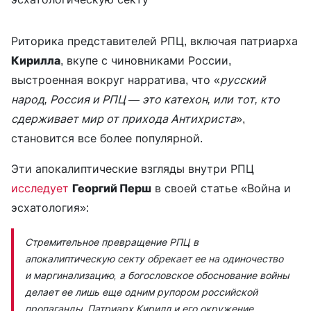
Риторика представителей РПЦ, включая патриарха
Кирилла
, вкупе с чиновниками России,
выстроенная вокруг нарратива, что «
русский
народ, Россия и РПЦ — это катехон, или тот, кто
сдерживает мир от прихода Антихриста
»,
становится все более популярной.
Эти апокалиптические взгляды внутри РПЦ
исследует
Георгий Перш
в своей статье «Война и
эсхатология»:
Стремительное превращение РПЦ в
апокалиптическую секту обрекает ее на одиночество
и маргинализацию, а богословское обоснование войны
делает ее лишь еще одним рупором российской
пропаганды. Патриарх Кирилл и его окружение,