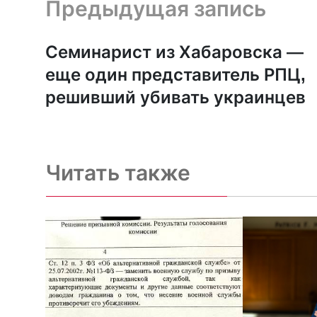
Предыдущая запись и следующая запись
Предыдущая запись
Семинарист из Хабаровска —
еще один представитель РПЦ,
решивший убивать украинцев
Читать также