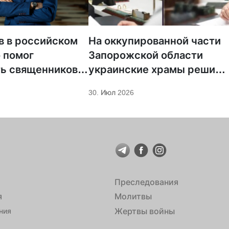
в в российском
На оккупированной части
о помог
Запорожской области
ь священников
украинские храмы решили
ска
передать РПЦ
30. Июл 2026
Преследования
я
Молитвы
Жертвы войны
ния