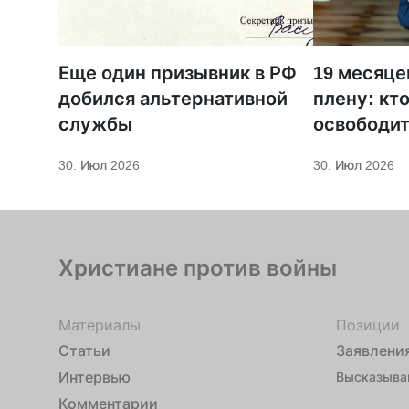
Еще один призывник в РФ
19 месяце
добился альтернативной
плену: кт
службы
освободит
из Бердян
30. Июл 2026
30. Июл 2026
Христиане против войны
Материалы
Позиции
Статьи
Заявлени
Интервью
Высказыва
Комментарии