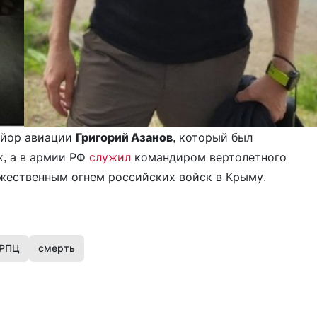
айор авиации
Григорий Азанов
, который был
х, а в армии РФ
служил
командиром вертолетного
ественным огнем российских войск в Крыму.
РПЦ
смерть