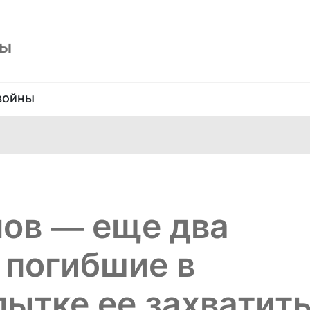
ны
войны
нов — еще два
 погибшие в
пытке ее захватит