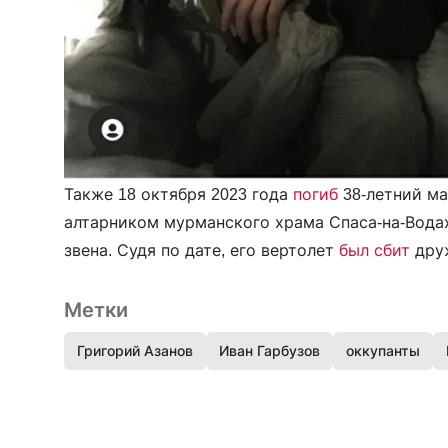
Также 18 октября 2023 года
погиб
38-летний м
алтарником мурманского храма Спаса-на-Вода
звена. Судя по дате, его вертолет
был сбит
друж
Метки
Григорий Азанов
Иван Гарбузов
оккупанты