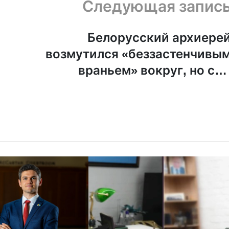
Следующая запис
Белорусский архиере
возмутился «беззастенчивы
враньем» вокруг, но са
наговорил вранья об Украин