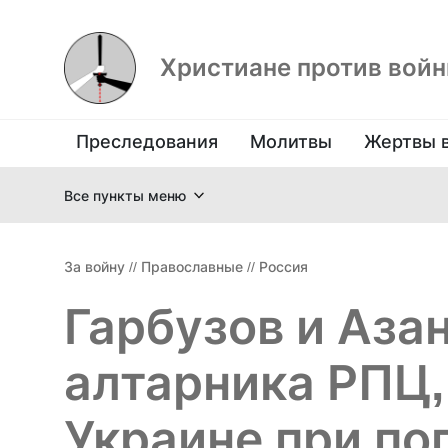
Христиане против вой
Преследования
Молитвы
Жертвы 
Все пункты меню
За войну
//
Православные
//
Россия
Гарбузов и Аза
алтарника РПЦ,
Украине при по