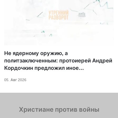
Не ядерному оружию, а
политзаключенным: протоиерей Андрей
Кордочкин предложил иное
покровительство для Серафима
05. Авг 2026
Саровского
Христиане против войны