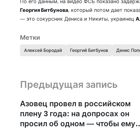
По его данным, на видео ФСБ показано задер
Георгия Битбунова
, который потом дает показ
— это сокурсник Дениса и Никиты, украинец
А
Метки
Алексей Бородай
Георгий Битбунов
Денис Поп
Предыдущая запись и следующая запись
Предыдущая запись
Азовец провел в российском
плену 3 года: на допросах он
просил об одном — чтобы ему
дали Библию