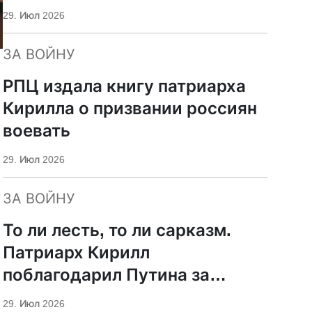
29. Июл 2026
ЗА ВОЙНУ
РПЦ издала книгу патриарха
Кирилла о призвании россиян
воевать
29. Июл 2026
ЗА ВОЙНУ
То ли лесть, то ли сарказм.
Патриарх Кирилл
поблагодарил Путина за
защиту суверенитета и
29. Июл 2026