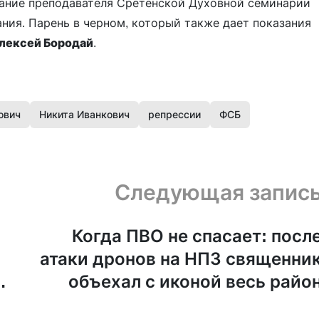
жание преподавателя Сретенской Духовной семинарии
ания. Парень в черном, который также дает показания
лексей Бородай
.
ович
Никита Иванкович
репрессии
ФСБ
Следующая запис
Когда ПВО не спасает: посл
атаки дронов на НПЗ священни
объехал с иконой весь райо