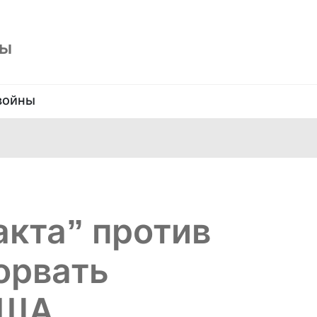
ны
войны
акта” против
орвать
США