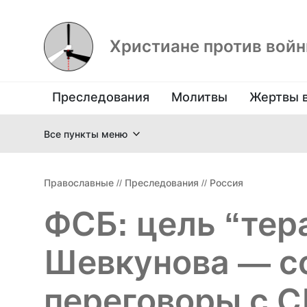
Христиане против вой
Преследования
Молитвы
Жертвы 
Все пункты меню
Православные
//
Преследования
//
Россия
ФСБ: цель “тер
Шевкунова — с
переговоры с 