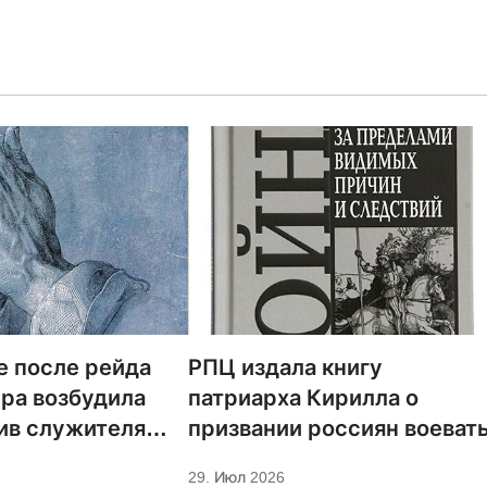
е после рейда
РПЦ издала книгу
ра возбудила
патриарха Кирилла о
ив служителя
призвании россиян воеват
29. Июл 2026