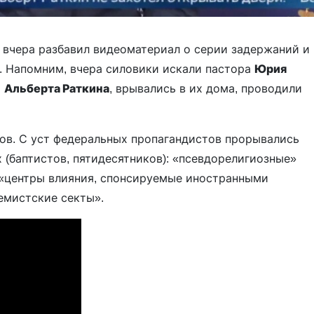
 вчера разбавил видеоматериал о серии задержаний и
. Напомним, вчера силовики искали пастора
Юрия
а
Альберта Раткина
, врывались в их дома, проводили
ов. С уст федеральных пропагандистов прорывались
 (баптистов, пятидесятников): «псевдорелигиозные»
 «центры влияния, спонсируемые иностранными
емистские секты».