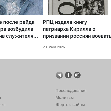
е после рейда
РПЦ издала книгу
ра возбудила
патриарха Кирилла о
ив служителя
призвании россиян воеват
29. Июл 2026
Преследования
я
Молитвы
Жертвы войны
ния