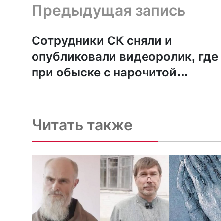
Предыдущая запись и следующая запись
Предыдущая запись
Сотрудники СК сняли и
опубликовали видеоролик, где
при обыске с нарочитой
фиксацией внимания показан
портрет Гитлера на рабочем
столе.
Читать также