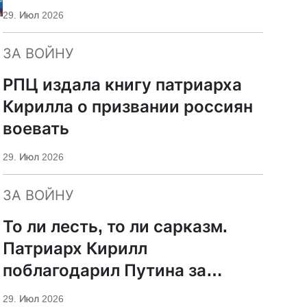
29. Июл 2026
ЗА ВОЙНУ
РПЦ издала книгу патриарха
Кирилла о призвании россиян
воевать
29. Июл 2026
ЗА ВОЙНУ
То ли лесть, то ли сарказм.
Патриарх Кирилл
поблагодарил Путина за
защиту суверенитета и
29. Июл 2026