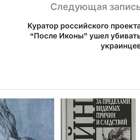
Следующая запис
Куратор российского проект
“После Иконы” ушел убиват
украинце