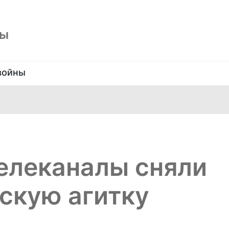
ны
войны
елеканалы сняли
скую агитку