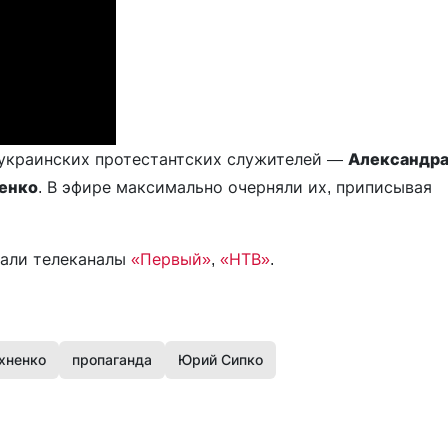
 украинских протестантских служителей —
Александр
енко
. В эфире максимально очерняли их, приписывая
вали телеканалы
«Первый»
,
«НТВ»
.
хненко
пропаганда
Юрий Сипко