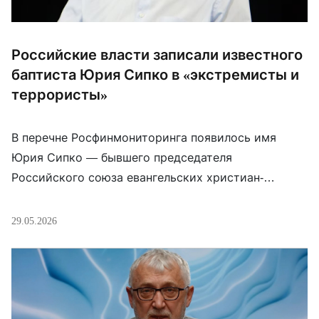
Российские власти записали известного
баптиста Юрия Сипко в «экстремисты и
террористы»
В перечне Росфинмониторинга появилось имя
Юрия Сипко — бывшего председателя
Российского союза евангельских христиан-
баптистов. В карточке он указан под номером
16668: «Сипко Юрий Кириллович, 28.02.1952 г. р., г.
29.05.2026
Тара Омской области». Сипко — один из самых
заметных баптистских пасторов России. Он
возглавлял РС ЕХБ в 2002–2010 годах, был вице-
президентом Всемирного баптистского альянса и
много лет […]