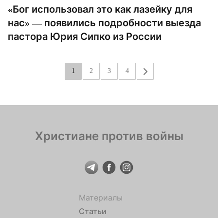
«Бог использовал это как лазейку для
нас» — появились подробности выезда
пастора Юрия Сипко из России
1
2
3
4
»
Христиане против войны
Материалы
Статьи