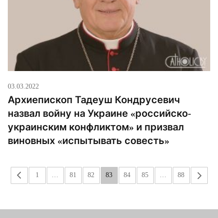
03.03.2022
Архиепископ Тадеуш Кондрусевич
назвал войну на Украине «российско-
украинским конфликтом» и призвал
виновных «испытывать совесть»
«
1
…
81
82
83
84
85
…
88
»