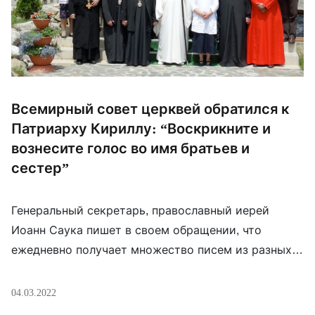
Всемирный совет церквей обратился к
Патриарху Кириллу: “Воскрикните и
вознесите голос во имя братьев и
сестер”
Генеральный секретарь, православный иерей
Иоанн Саука пишет в своем обращении, что
ежедневно получает множество писем из разных
уголков мира с просьбой призвать Московского
Патриарха стать посредником. Румынский
04.03.2022
священник просит иерарха вмешатся в ситуацию и