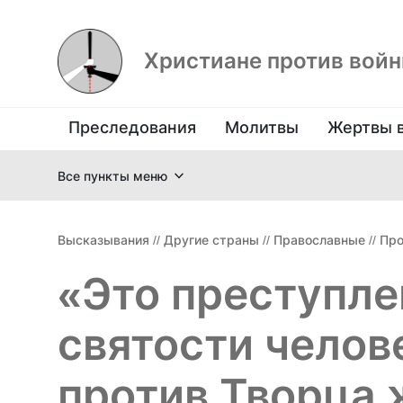
Христиане против вой
Преследования
Молитвы
Жертвы 
Все пункты меню
Высказывания
//
Другие страны
//
Православные
//
Про
«Это преступле
святости челов
против Творца