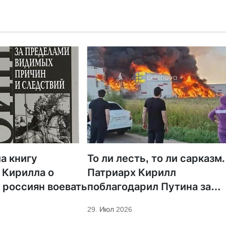
а книгу
То ли лесть, то ли сарказм.
 Кирилла о
Патриарх Кирилл
 россиян воевать
поблагодарил Путина за
защиту суверенитета и
29. Июл 2026
экономическое развитие