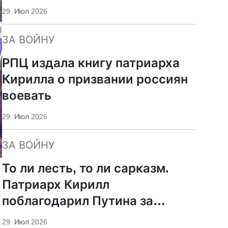
29. Июл 2026
ЗА ВОЙНУ
РПЦ издала книгу патриарха
Кирилла о призвании россиян
воевать
29. Июл 2026
ЗА ВОЙНУ
То ли лесть, то ли сарказм.
Патриарх Кирилл
поблагодарил Путина за
защиту суверенитета и
29. Июл 2026