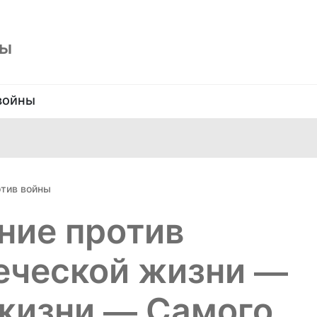
ны
войны
тив войны
ние против
еческой жизни —
 жизни — Самого