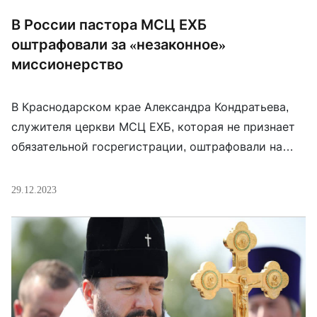
В России пастора МСЦ ЕХБ
оштрафовали за «незаконное»
миссионерство
В Краснодарском крае Александра Кондратьева,
служителя церкви МСЦ ЕХБ, которая не признает
обязательной госрегистрации, оштрафовали на
5000 рублей (около 55 долларов) по обвинению в
незаконной миссионерской деятельности.
29.12.2023
Согласно постановлению суда, Кондратьев
незаконно осуществлял миссионерскую
деятельность с нарушением требований
законодательства. Он не признал вину, пояснив,
что проводил богослужение, что не является
миссионерской деятельностью. «Поскольку я