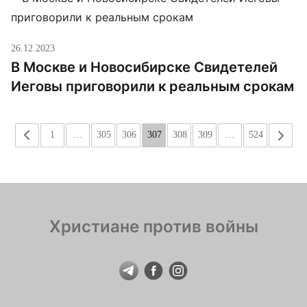
26.12.2023
В Москве и Новосибирске Свидетелей
Иеговы приговорили к реальным срокам
«
1
…
305
306
307
308
309
…
524
»
Христиане против войны