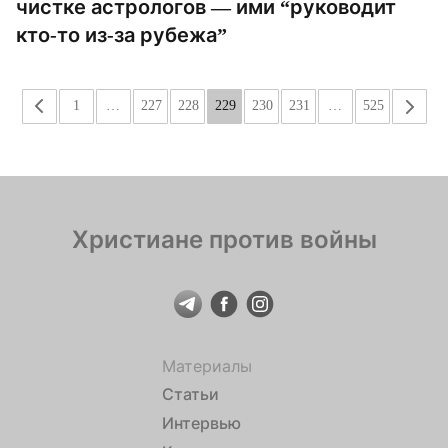
чистке астрологов — ими “руководит
кто-то из-за рубежа”
«
1
…
227
228
229
230
231
…
525
»
Христиане против войны
Материалы
Статьи
Интервью