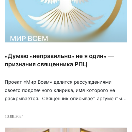
«Думаю «неправильно» не я один» —
признания священника РПЦ
Проект «Мир Всем» делится рассуждениями
своего подопечного клирика, имя которого не
раскрывается. Священник описывает аргументы
тех, кто решил пойти на сделку с совестью и на
компромисс с властью — церковной и
10.08.2024
государственной. Тем не менее, я очень хорошо
знаю, что думаю «неправильно» не я один. Среди