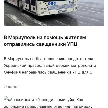
В Мариуполь на помощь жителям
отправились священники УПЦ
В Мариуполь по благословению предстоятеля
Украинской православной церкви митрополита
Онуфрия направились священники УПЦ для
участия в Крестном ходу и помощи
пострадавшим. “Да благословит Господь и
23.04.2022
сохранит их и всю нашу страну
», — отметил
священник Александр Клименко. Он также привел
список из трех десятков священников, монахов и