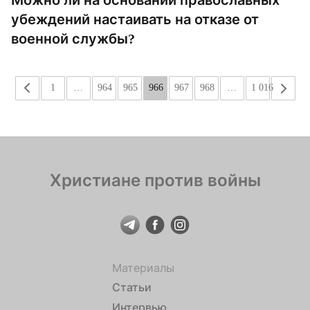
Можно ли на основании православных
убеждений настаивать на отказе от
военной службы?
«
1
…
964
965
966
967
968
…
1 016
»
Христиане против войны
Материалы
Статьи
Интервью