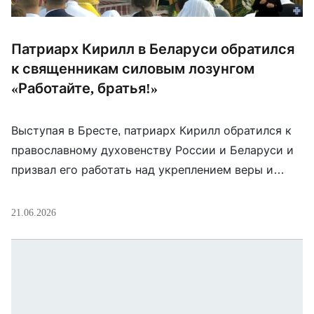
Патриарх Кирилл в Беларуси обратился
к священникам силовым лозунгом
«Работайте, братья!»
Выступая в Бресте, патриарх Кирилл обратился к
православному духовенству России и Беларуси и
призвал его работать над укреплением веры и
воспитанием молодежи в духе преданности
«родине и церкви». При этом он использовал
21.06.2026
фразу «Работайте, братья!» — мем, который в
России и Беларуси давно закрепился в
милитаристском и силовом контексте. Его часто
используют как лозунг поддержки […]