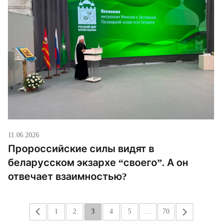
11.06.2026
Пророссийские силы видят в
беларусском экзархе “своего”. А он
отвечает взаимностью?
«
1
2
3
4
5
…
70
»