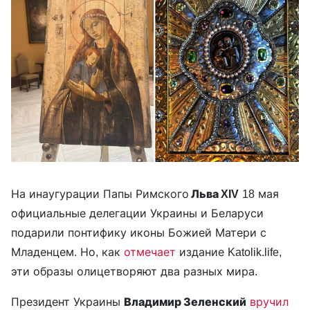
На инаугурации Папы Римского
Льва XIV
18 мая
официальные делегации Украины и Беларуси
подарили понтифику иконы Божией Матери с
Младенцем. Но, как
отмечает
издание Katolik.life,
эти образы олицетворяют два разных мира.
Президент Украины
Владимир Зеленский
вручил