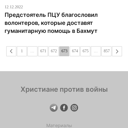
12.12.2022
Предстоятель ПЦУ благословил
волонтеров, которые доставят
гуманитарную помощь в Бахмут
«
1
…
671
672
673
674
675
…
857
»
Христиане против войны
Материалы