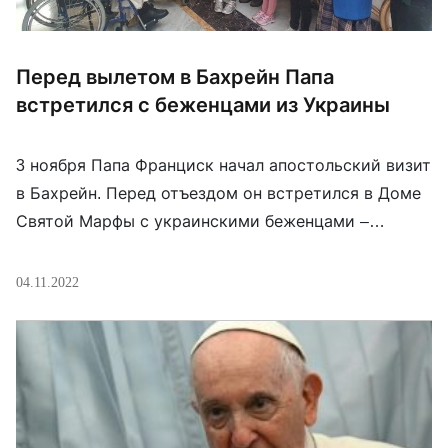
Перед вылетом в Бахрейн Папа
встретился с беженцами из Украины
3 ноября Папа Франциск начал апостольский визит
в Бахрейн. Перед отъездом он встретился в Доме
Святой Марфы с украинскими беженцами –
женщинами с детьми, которые нашли приют в
итальянских семьях. Во встрече участвовали
04.11.2022
супруга православного священника с двумя
детьми-подростками, родом из Кропивницкого
района; её муж вместе со взрослым сыном
остался в Украине. Также присутствовали 30-
летняя […]