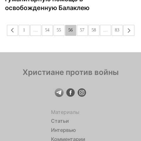
освобожденную Балаклею
«
1
…
54
55
56
57
58
…
83
»
Христиане против войны
Материалы
Статьи
Интервью
Комментарии