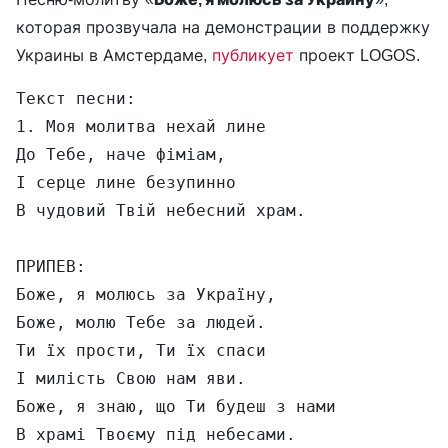
которая прозвучала на демонстрации в поддержку
Украины в Амстердаме,
публикует
проект LOGOS.
Текст песни:

1. Моя молитва нехай лине

До Тебе, наче фіміам,

І серце лине безупинно

В чудовий Твій небесний храм.

ПРИПЕВ:

Боже, я молюсь за Україну,

Боже, молю Тебе за людей.

Ти їх прости, Ти їх спаси

І милість Свою нам яви.

Боже, я знаю, що Ти будеш з нами

В храмі Твоєму під небесами.
