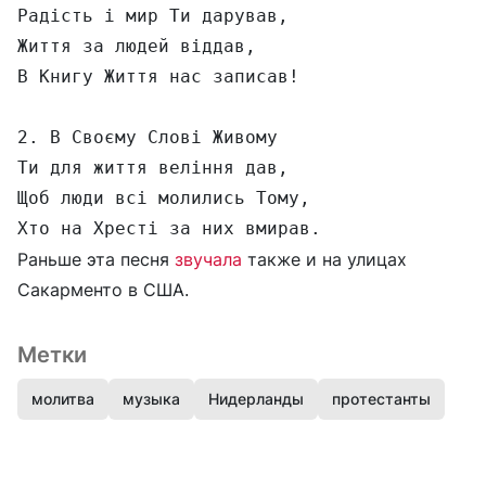
Радість і мир Ти дарував,

Життя за людей віддав,

В Книгу Життя нас записав!

2. В Своєму Слові Живому

Ти для життя веління дав,

Щоб люди всі молились Тому,

Хто на Хресті за них вмирав.
Раньше эта песня
звучала
также и на улицах
Сакарменто в США.
Метки
молитва
музыка
Нидерланды
протестанты