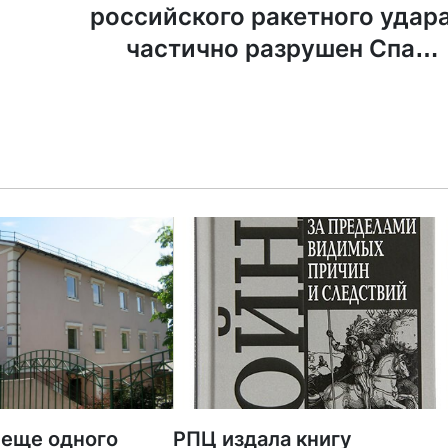
российского ракетного удар
частично разрушен Спасо
Преображенский собор Одесс
 еще одного
РПЦ издала книгу