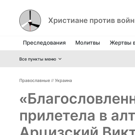
Христиане против вой
Преследования
Молитвы
Жертвы 
Все пункты меню
Православные
//
Украина
«Благословленн
прилетела в ал
Арцизский Викт