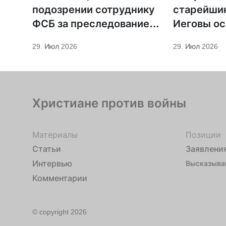
подозрении сотруднику
старейши
ФСБ за преследование
Иеговы ос
священников ПЦУ
мобилиза
29. Июл 2026
29. Июл 2026
Христиане против войны
Материалы
Позиции
Статьи
Заявлени
Интервью
Высказыва
Комментарии
© copyright 2026