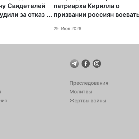
ну Свидетелей
патриарха Кирилла о
удили за отказ от
призвании россиян воеват
ции
29. Июл 2026
Преследования
я
Молитвы
Жертвы войны
ния