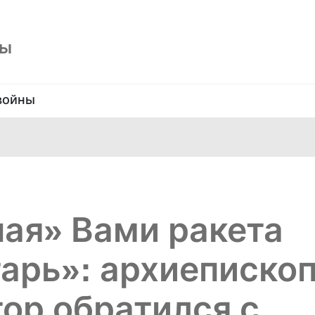
ны
войны
ая» Вами ракета
тарь»: архиеписко
ор обратился с