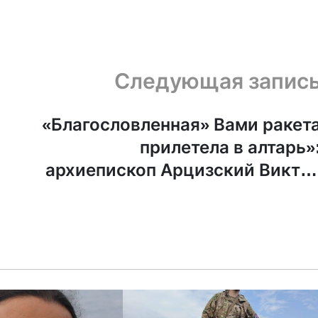
Следующая запис
«Благословленная» Вами ракет
прилетела в алтарь»
архиепископ Арцизский Викто
обратился с эмоциональны
письмом к патриарху Кирилл