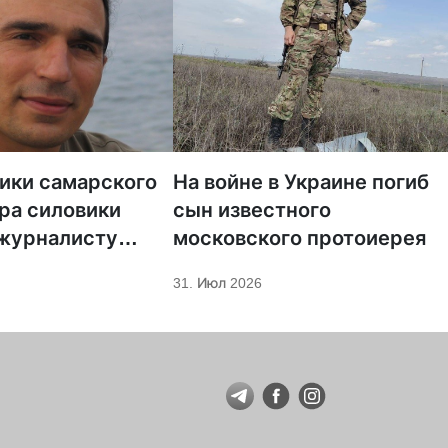
тики самарского
На войне в Украине погиб
ра силовики
сын известного
 журналисту
московского протоиерея
а «Царьград»
31. Июл 2026