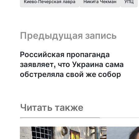
Киево-Печерская лавра
Никита Чекман
УПЦ
Предыдущая запись и следующая запись
Предыдущая запись
Российская пропаганда
заявляет, что Украина сама
обстреляла свой же собор
Читать также