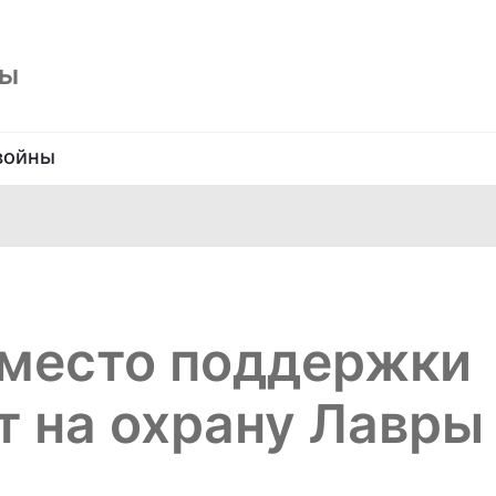
ны
войны
Вместо поддержки
т на охрану Лавры