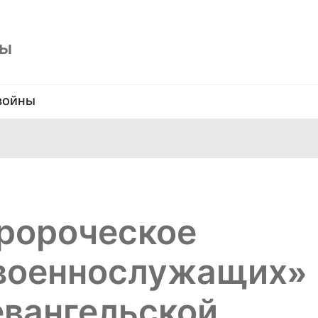
ны
войны
Пророческое
 военнослужащих»
евангельской