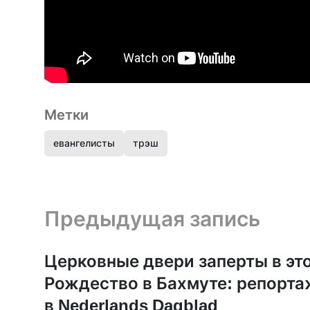
Метки
евангелисты
трэш
Предыдущая запись и следующая запись
Предыдущая запись
Церковные двери заперты в эт
Рождество в Бахмуте: репорта
в Nederlands Dagblad