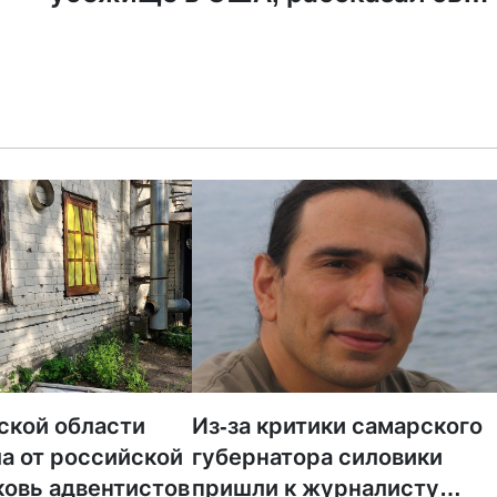
версию отношений с епархие
ской области
Из-за критики самарского
а от российской
губернатора силовики
ковь адвентистов
пришли к журналисту