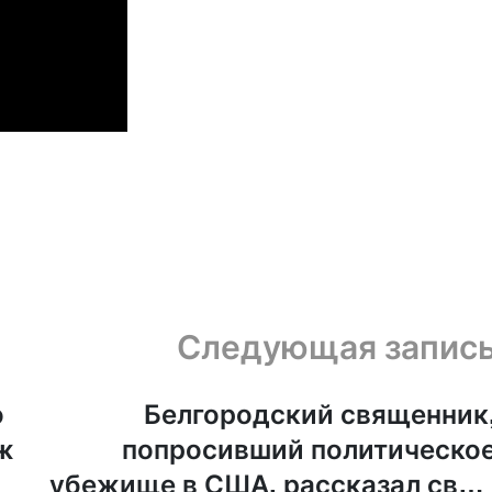
Следующая запис
о
Белгородский священник
ж
попросивший политическо
убежище в США, рассказал сво