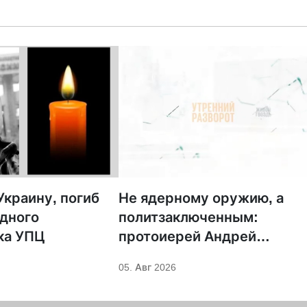
краину, погиб
Не ядерному оружию, а
дного
политзаключенным:
ка УПЦ
протоиерей Андрей
Кордочкин предложил
05. Авг 2026
иное покровительство для
Серафима Саровского