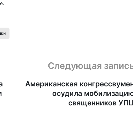
е.
ики
Следующая запис
а
Американская конгрессвуме
и
осудила мобилизаци
священников УП