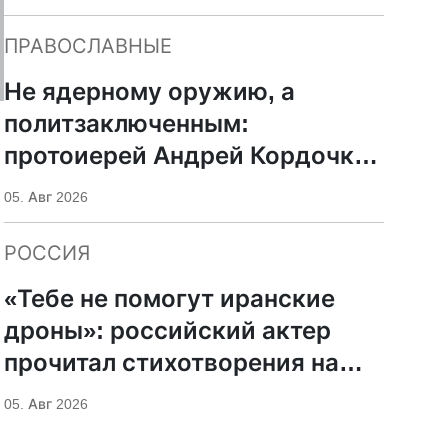
ПРАВОСЛАВНЫЕ
Не ядерному оружию, а
политзаключенным:
протоиерей Андрей Кордочкин
предложил иное
05. Авг 2026
покровительство для
Серафима Саровского
РОССИЯ
«Тебе не помогут иранские
дроны»: российский актер
прочитал стихотворения на
фоне храмов РПЦ
05. Авг 2026