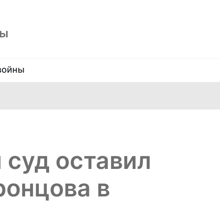
ны
войны
 суд оставил
ронцова в