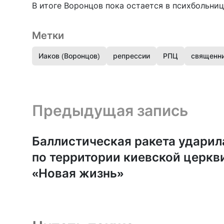
В итоге Воронцов пока остается в психбольниц
Метки
Иаков (Воронцов)
репрессии
РПЦ
священн
Предыдущая запись и следующая запись
Предыдущая запись
Баллистическая ракета ударил
по территории киевской церкв
«Новая жизнь»