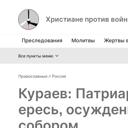
Христиане против вой
Преследования
Молитвы
Жертвы 
Все пункты меню
Православные
//
Россия
Кураев: Патриа
ересь, осужде
собором