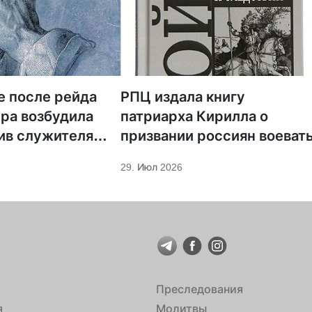
е после рейда
РПЦ издала книгу
ра возбудила
патриарха Кирилла о
ив служителя
призвании россиян воеват
29. Июл 2026
Преследования
я
Молитвы