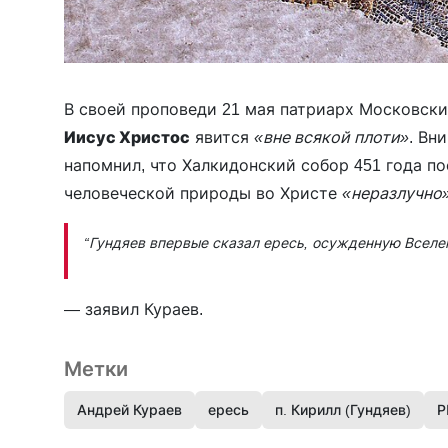
В своей проповеди 21 мая патриарх Московск
Иисус Христос
явится
«вне всякой плоти»
. Вн
напомнил, что Халкидонский собор 451 года п
человеческой природы во Христе
«неразлучно»
“Гундяев впервые сказал ересь, осужденную Вселе
— заявил Кураев.
Метки
Андрей Кураев
ересь
п. Кирилл (Гундяев)
Р