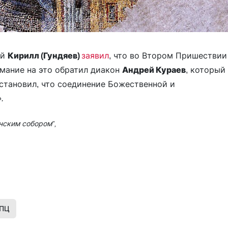
ий
Кирилл (Гундяев)
заявил
, что во Втором Пришествии
имание на это обратил диакон
Андрей Кураев
, который
остановил, что соединение Божественной и
.
нским собором”,
ПЦ