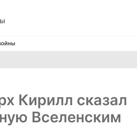
ны
войны
рх Кирилл сказал
нную Вселенским