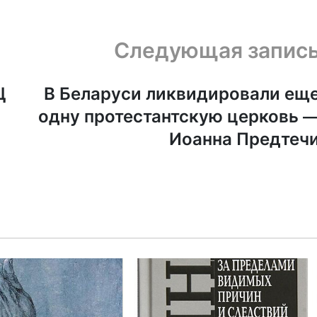
Следующая запис
Ц
В Беларуси ликвидировали ещ
одну протестантскую церковь 
Иоанна Предтеч