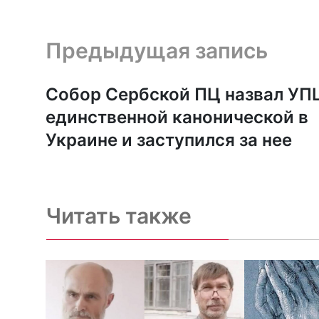
Предыдущая запись и следующая запись
Предыдущая запись
Собор Сербской ПЦ назвал УП
единственной канонической в
Украине и заступился за нее
Читать также