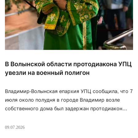
В Волынской области протодиакона УПЦ
увезли на военный полигон
Владимир-Волынская епархия УПЦ сообщила, что 7
июля около полудня в городе Владимир возле
собственного дома был задержан протодиакон
Богдан Рудничок. По словам родных, это
произошло после богослужения, когда
09.07.2026
священнослужитель возвращался домой. Позже,