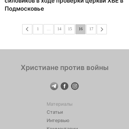
силовиков в ходе проверки церкви ХВЕ в
Подмосковье
«
1
…
14
15
16
17
»
Христиане против войны
Материалы
Статьи
Интервью
Комментарии