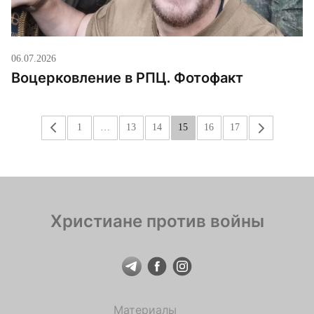
06.07.2026
Воцерковление в РПЦ. Фотофакт
«
1
…
13
14
15
16
17
»
Христиане против войны
Материалы