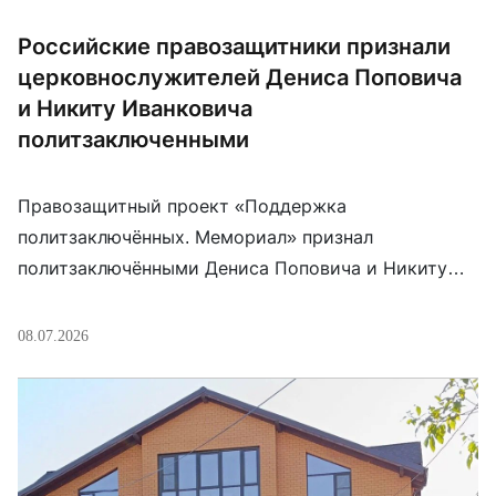
Российские правозащитники признали
церковнослужителей Дениса Поповича
и Никиту Иванковича
политзаключенными
Правозащитный проект «Поддержка
политзаключённых. Мемориал» признал
политзаключёнными Дениса Поповича и Никиту
Иванковича — церковнослужителей, которых
обвиняют в подготовке покушения на митрополита
08.07.2026
Тихона (Шевкунова), известного как «духовник
Путина». Оба отрицают вину и заявляли, что после
задержания их пытали, вынуждая оговорить себя.
Попович находится в заключении с 13 января 2025
года, Иванкович — с 12 февраля 2025-го; […]