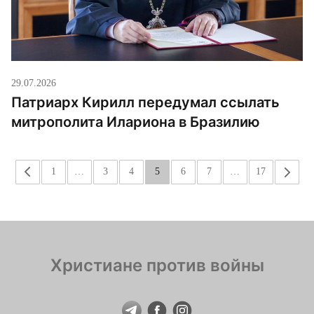
29.07.2026
Патриарх Кирилл передумал ссылать
митрополита Илариона в Бразилию
«
1
…
3
4
5
6
7
…
17
»
Христиане против войны