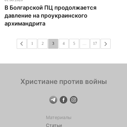
В Болгарской ПЦ продолжается
давление на проукраинского
архимандрита
«
1
2
3
4
5
…
17
»
Христиане против войны
Материалы
Статьи