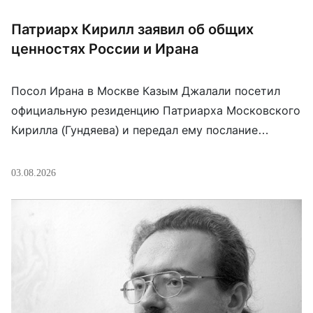
Патриарх Кирилл заявил об общих
ценностях России и Ирана
Посол Ирана в Москве Казым Джалали посетил
официальную резиденцию Патриарха Московского
Кирилла (Гундяева) и передал ему послание
аятоллы Моджтабы Хаменеи, Верховного лидера
Ирана в ответ на соболезнования, ранее
03.08.2026
направленные патриархом. Патриарх Кирилл
выразил благодарность за это послание и вознёс
молитвы о мире, безопасности и здоровье
иранского народа. Он подчеркнул необходимость
продолжения диалога между исламом и […]