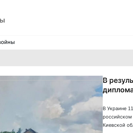
ны
войны
В резул
диплома
В Украине 1
российском 
Киевской об