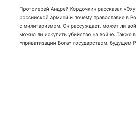
Протоиерей Андрей Кордочкин рассказал «Эху»
российской армией и почему православие в Ро
с милитаризмом. Он рассуждает, может ли во
можно ли искупить убийство на войне. Также в
«приватизации Бога» государством, будущем 
духовенства и о том, должен ли христианин п
[…]