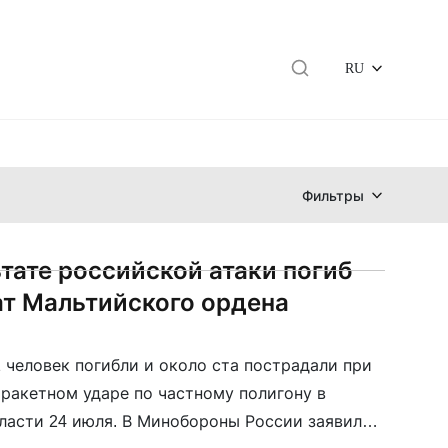
RU
Фильтры
ьтате российской атаки погиб
т Мальтийского ордена
1 человек погибли и около ста пострадали при
ракетном ударе по частному полигону в
ласти 24 июля. В Минобороны России заявили,