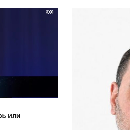
«Крымской
ением и объявили о
рь или