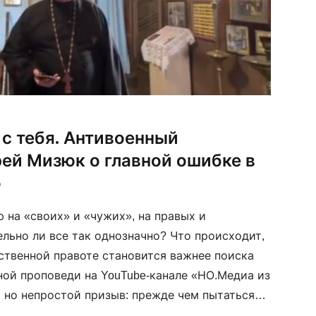
с тебя. Антивоенный
ей Мизюк о главной ошибке в
о
 на «своих» и «чужих», на правых и
ельно ли все так однозначно? Что происходит,
бственной правоте становится важнее поиска
ной проповеди на YouTube-канале «НО.Медиа из
, но непростой призыв: прежде чем пытаться
р, стоит привести в порядок мир внутри […]