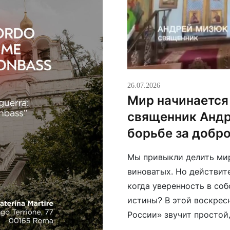
26.07.2026
Мир начинается 
священник Андр
борьбе за добр
Мы привыкли делить мир
виноватых. Но действит
когда уверенность в со
истины? В этой воскрес
России» звучит простой
изменить окружающий ми