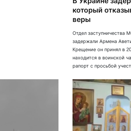
В Украине задер
который отказыв
веры
Отдел заступничества М
задержали Армена Авети
Крещение он принял в 20
находится в воинской ч
рапорт с просьбой учест
оружия и присяги, но по