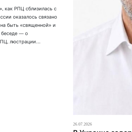
, как РПЦ сблизилась с
ссии оказалось связано
йна быть «священной» и
 беседе — о
РПЦ, люстрации
одставлять вторую щёку
26.07.2026