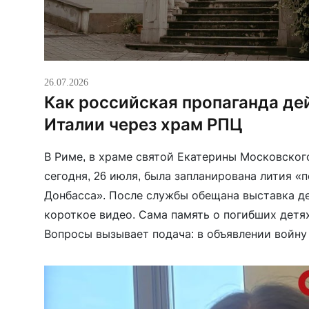
26.07.2026
Как российская пропаганда де
Италии через храм РПЦ
В Риме, в храме святой Екатерины Московского
сегодня, 26 июля, была запланирована лития «
Донбасса». После службы обещана выставка д
короткое видео. Сама память о погибших детя
Вопросы вызывает подача: в объявлении войну
«киевским террористическим режимом» проти
«ДНР». Мероприятие организовано «Русским [