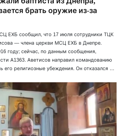
жали баптиста из Днепра,
ается брать оружие из-за
СЦ ЕХБ сообщил, что 17 июля сотрудники ТЦК
сова — члена церкви МСЦ ЕХБ в Днепре.
16 году; сейчас, по данным сообщения,
асти А1363. Аветисов направил командованию
ь его религиозные убеждения. Он отказался от
дчёркивает, что не […]