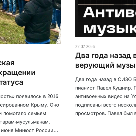
27.07.2026
Два года назад
ская
верующий музы
екращении
Два года назад в СИЗО 
статуса
пианист Павел Кушнир. П
сть» появилось в 2016
антивоенных видео на Yo
ксированном Крыму. Оно
подписаны всего нескол
 и помогало семьям
просмотров. Павел был 
тарам-мусульманам,
церкви евангельских хри
6 июня Минюст России
[…]