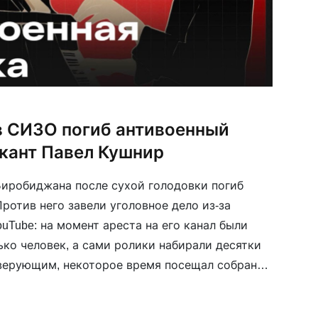
 в СИЗО погиб антивоенный
кант Павел Кушнир
Биробиджана после сухой голодовки погиб
ротив него завели уголовное дело из-за
uTube: на момент ареста на его канал были
ько человек, а сами ролики набирали десятки
верующим, некоторое время посещал собрания
стиан-баптистов в Тамбове. На своём канале