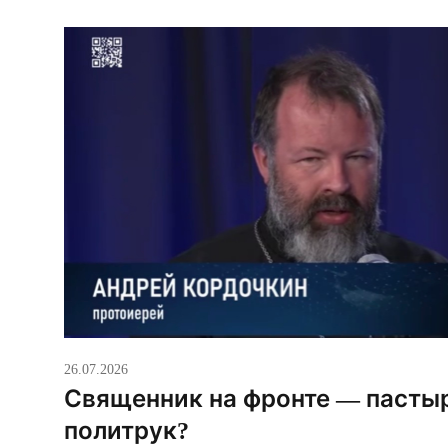
признал движение «иностранным агентом». В 
солидарности» назвали это политическим давл
прекращении […]
26.07.2026
Священник на фронте — пасты
политрук?