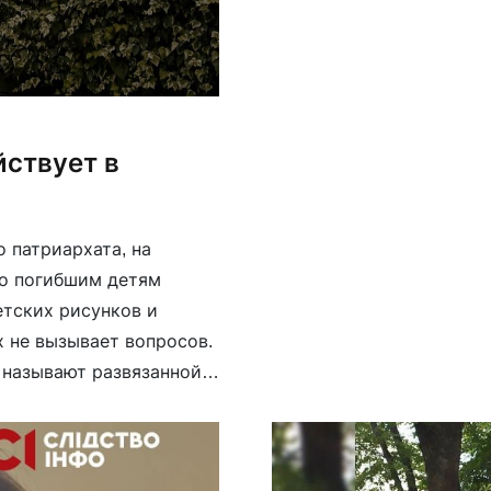
йствует в
 патриархата, на
по погибшим детям
етских рисунков и
х не вызывает вопросов.
 называют развязанной
в жителей «ЛНР» и
…]